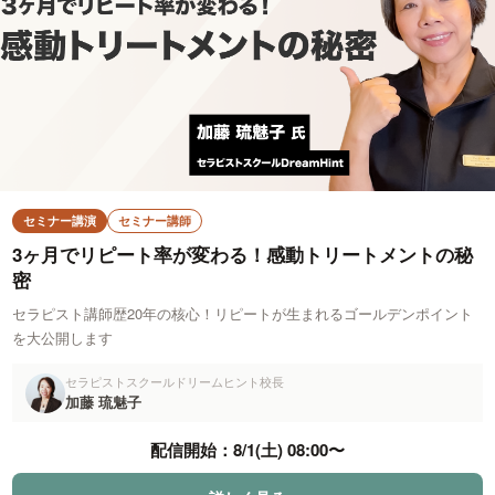
セミナー講演
セミナー講師
3ヶ月でリピート率が変わる！感動トリートメントの秘
密
セラピスト講師歴20年の核心！リピートが生まれるゴールデンポイント
を大公開します
セラピストスクールドリームヒント校長
加藤 琉魅子
配信開始：
8/1(土) 08:00
〜