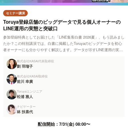
セミナー講演
Toruya登録店舗のビッグデータで見る個人オーナーの
LINE運用の実態と突破口
参加登録特典としてお届けした「LINE集客白書 2026夏」、もう読みまし
たか？この特別講演では、白書に掲載したToruyaのビッグデータを初心
者オーナーにも分かりやすく解説します。データが示すLINE運用の実態
と突破口をお伝えします。
株式会社KASAI代表取締役
劉 羽瑠子
株式会社KASAI取締役
前川 幸廣
Toruyaエンジニア
松浦 雅人
ナビゲーター
林 扶喜代
配信開始：
7/31(金) 08:00
〜